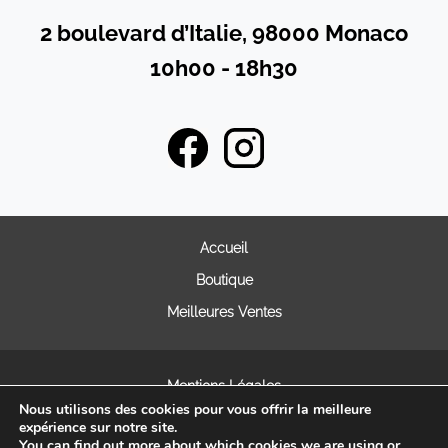
2 boulevard d’Italie, 98000 Monaco
10h00 - 18h30
Accueil
Boutique
Meilleures Ventes
Mentions Légales
Nous utilisons des cookies pour vous offrir la meilleure
Conditions générales de vente
expérience sur notre site.
FAQ
You can find out more about which cookies we are using or