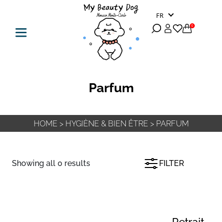
FR
0
Parfum
HOME
>
HYGIÈNE & BIEN ÊTRE
>
PARFUM
Showing all 0 results
FILTER
Retrait