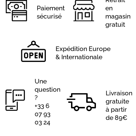
Paiement
en
sécurisé
magasin
gratuit
Expédition Europe
& Internationale
Une
question
Livraison
?
gratuite
+33 6
à partir
07 93
de 89€
03 24