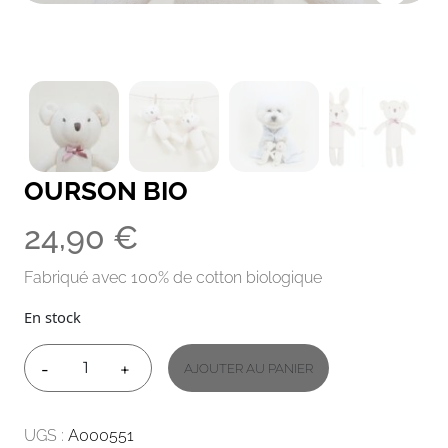
OURSON BIO
24,90
€
Fabriqué avec 100% de cotton biologique
En stock
-
+
AJOUTER AU PANIER
QUANTITÉ
DE
OURSON
UGS :
A000551
BIO