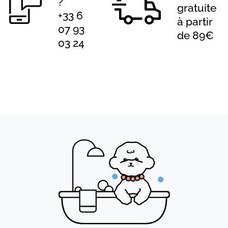
?
gratuite
+33 6
à partir
07 93
de 89€
03 24