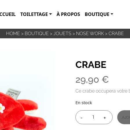
CCUEIL
TOILETTAGE
À PROPOS
BOUTIQUE
HOME
>
BOUTIQUE
>
JOUETS
>
NOSE WORK
>
CRABE
CRABE
29,90
€
Ce crabe occupera votre 
En stock
-
+
AJO
QUANTITÉ
DE