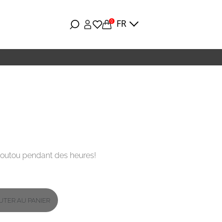
FR
0
toutou pendant des heures!
UTER AU PANIER